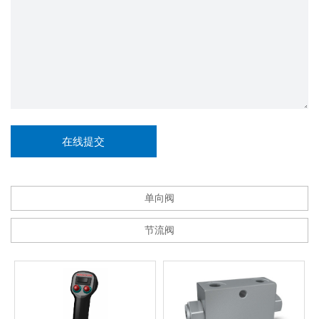
单向阀
节流阀